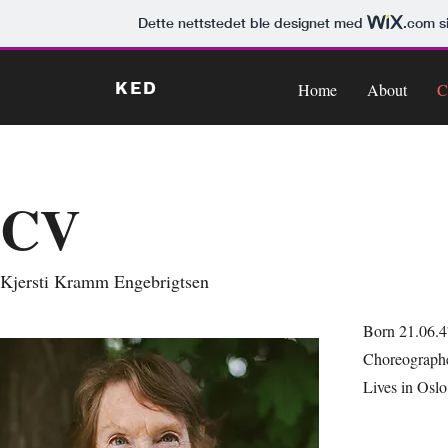
Dette nettstedet ble designet med
.com
si
KED
Home
About
CV
Kjersti Kramm Engebrigtsen
Born 21.06.4
Choreographer
Lives in Osl