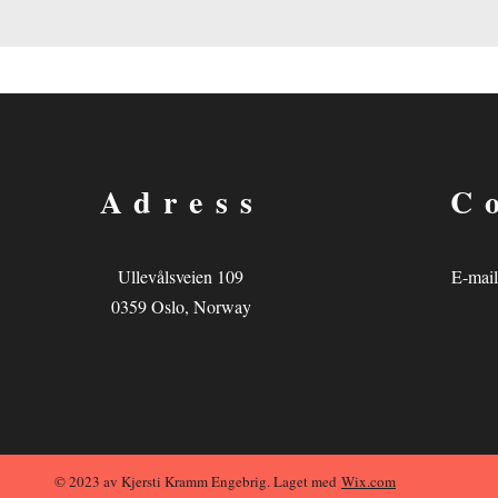
Adress
C
Ullevålsveien 109
E-mail
0359 Oslo, Norway
© 2023 av Kjersti Kramm Engebrig. Laget med
Wix.com